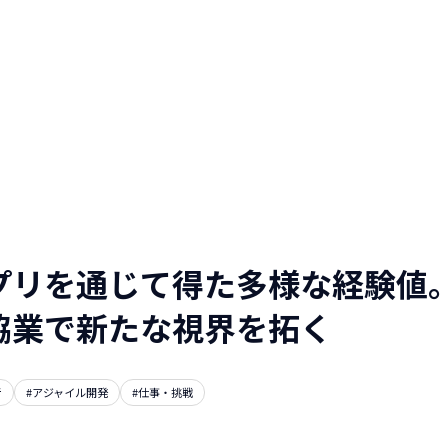
人と仕事を伝える
WEBマガジン
NTTデータグループ/NTTデー
タ/NTT DATA, Inc.
プリを通じて得た多様な経験値
協業で新たな視界を拓く
考
#アジャイル開発
#仕事・挑戦