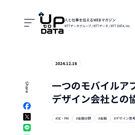
Menu
人と仕事を伝えるWEBマガジン
NTTデータグループ / NTTデータ / NTT DATA, Inc.
2024.12.16
一つのモバイルア
Share
でシェア
デザイン会社との
Facebookでシェア
ア
Xでシェア
#SE・PM
#金融分野
#金融
#デザイン思
クマークでシェア
LINEでシェア