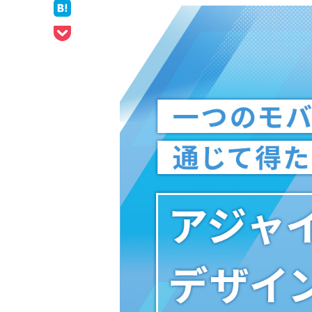
ェア
はてなブックマークでシェア
Pocketでシェア