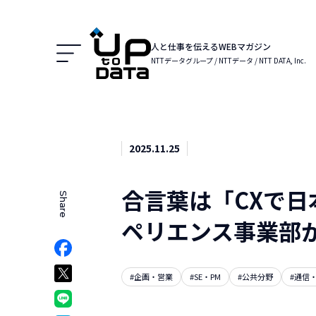
Menu
人と仕事を伝えるWEBマガジン
NTTデータグループ / NTTデータ / NTT DATA, Inc.
2025.11.25
合言葉は「CXで
Share
でシェア
ペリエンス事業部
Facebookでシェア
ア
Xでシェア
#企画・営業
#SE・PM
#公共分野
#通信
クマークでシェア
LINEでシェア