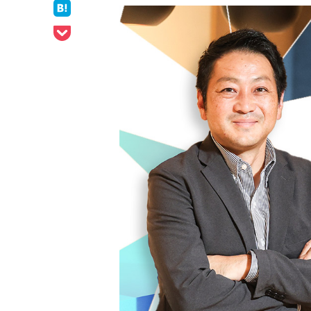
ェア
はてなブックマークでシェア
Pocketでシェア