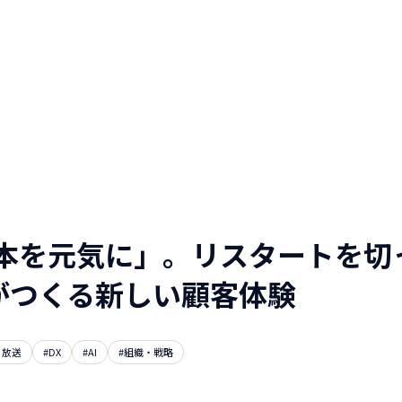
人と仕事を伝える
WEBマガジン
NTTデータグループ/NTTデー
タ/NTT DATA, Inc.
日本を元気に」。リスタートを切
がつくる新しい顧客体験
・放送
#DX
#AI
#組織・戦略