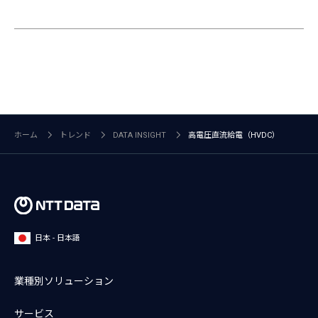
ホーム
トレンド
DATA INSIGHT
高電圧直流給電（HVDC）
日本 - 日本語
業種別ソリューション
サービス