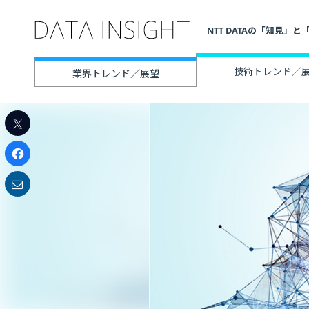
NTT DATAの「知見
技術トレンド／
業界トレンド／展望