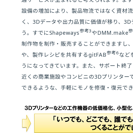
設備の増加により、製品物流ではなく資材流
く、3Dデータや出力品質に価値が移り、3
参考3
参
う。すでにShapeways
やDMM.make
制作物を制作・販売することができますし、Thi
参考6
や、製作レシピを共有するgitFAB
など
うになってきています。また、サポート終了
近くの商業施設やコンビニの3Dプリンター
できるような、手軽にモノを修復・復元で