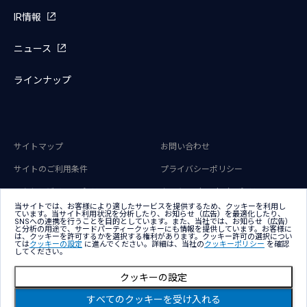
IR情報
ニュース
ラインナップ
サイトマップ
お問い合わせ
サイトのご利用条件
プライバシーポリシー
アクセシビリティポリシー
クッキー（Cookie）ポリシー
当サイトでは、お客様により適したサービスを提供するため、クッキーを利用し
クッキー（Cookie）プリファレンス
ています。当サイト利用状況を分析したり、お知らせ（広告）を最適化したり、
SNSへの連携を行うことを目的としています。また、当社では、お知らせ（広告）
と分析の用途で、サードパーティークッキーにも情報を提供しています。お客様に
は、クッキーを許可するかを選択する権利があります。クッキー許可の選択につい
ては
クッキーの設定
に進んでください。詳細は、当社の
クッキーポリシー
を確認
してください。
クッキーの設定
Copyright © NTT DATA Japan Corporation
すべてのクッキーを受け入れる