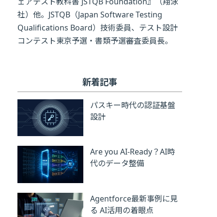
ェアテスト教科書 JSTQB Foundation』（翔泳
社）他。JSTQB（Japan Software Testing
Qualifications Board）技術委員、テスト設計
コンテスト東京予選・書類予選審査委員長。
新着記事
パスキー時代の認証基盤
設計
Are you AI-Ready？AI時
代のデータ整備
Agentforce最新事例に見
る AI活用の着眼点