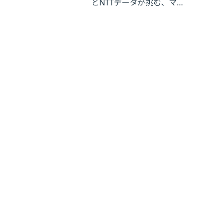
とNTTデータが挑む、マ
ーケティングリサーチの
革新