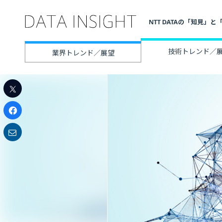
NTT DATAの「知見
技術トレンド／
業界トレンド／展望