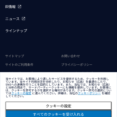
IR情報
ニュース
ラインナップ
サイトマップ
お問い合わせ
サイトのご利用条件
プライバシーポリシー
アクセシビリティポリシー
クッキー（Cookie）ポリシー
当サイトでは、お客様により適したサービスを提供するため、クッキーを利用し
ています。当サイト利用状況を分析したり、お知らせ（広告）を最適化したり、
クッキー（Cookie）プリファレンス
SNSへの連携を行うことを目的としています。また、当社では、お知らせ（広告）
と分析の用途で、サードパーティークッキーにも情報を提供しています。お客様に
は、クッキーを許可するかを選択する権利があります。クッキー許可の選択につい
ては
クッキーの設定
に進んでください。詳細は、当社の
クッキーポリシー
を確認
してください。
クッキーの設定
Copyright © NTT DATA Japan Corporation
すべてのクッキーを受け入れる