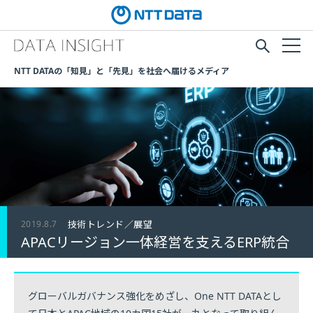
NTT DATAの「知見」と「先見」を社会へ届けるメディア
2019.8.7
技術トレンド／展望
APACリージョン一体経営を支えるERP統合
グローバルガバナンス強化をめざし、One NTT DATAとし