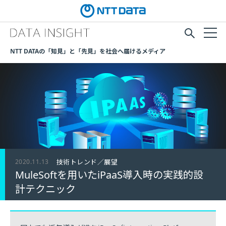
NTT DATAの「知見」と「先見」を社会へ届けるメディア
2020.11.13
技術トレンド／展望
MuleSoftを用いたiPaaS導入時の実践的設
計テクニック