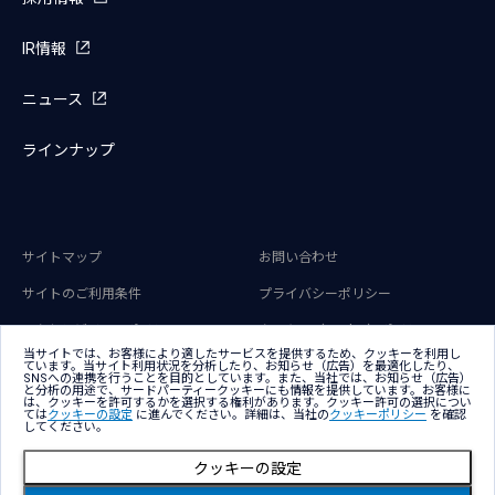
IR情報
ニュース
ラインナップ
サイトマップ
お問い合わせ
サイトのご利用条件
プライバシーポリシー
アクセシビリティポリシー
クッキー（Cookie）ポリシー
当サイトでは、お客様により適したサービスを提供するため、クッキーを利用し
クッキー（Cookie）プリファレンス
ています。当サイト利用状況を分析したり、お知らせ（広告）を最適化したり、
SNSへの連携を行うことを目的としています。また、当社では、お知らせ（広告）
と分析の用途で、サードパーティークッキーにも情報を提供しています。お客様に
は、クッキーを許可するかを選択する権利があります。クッキー許可の選択につい
ては
クッキーの設定
に進んでください。詳細は、当社の
クッキーポリシー
を確認
してください。
クッキーの設定
Copyright © NTT DATA Japan Corporation