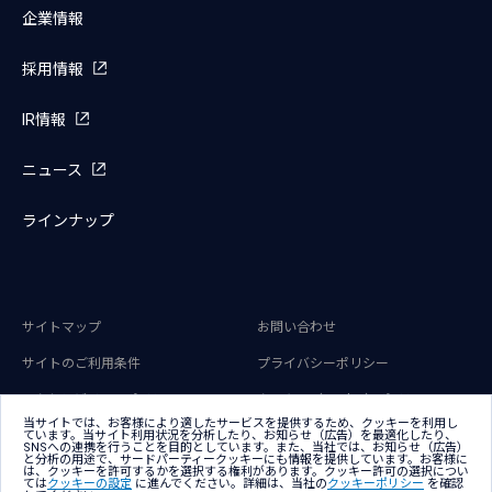
企業情報
採用情報
IR情報
ニュース
ラインナップ
サイトマップ
お問い合わせ
サイトのご利用条件
プライバシーポリシー
アクセシビリティポリシー
クッキー（Cookie）ポリシー
当サイトでは、お客様により適したサービスを提供するため、クッキーを利用し
ています。当サイト利用状況を分析したり、お知らせ（広告）を最適化したり、
クッキー（Cookie）プリファレンス
SNSへの連携を行うことを目的としています。また、当社では、お知らせ（広告）
と分析の用途で、サードパーティークッキーにも情報を提供しています。お客様に
は、クッキーを許可するかを選択する権利があります。クッキー許可の選択につい
ては
クッキーの設定
に進んでください。詳細は、当社の
クッキーポリシー
を確認