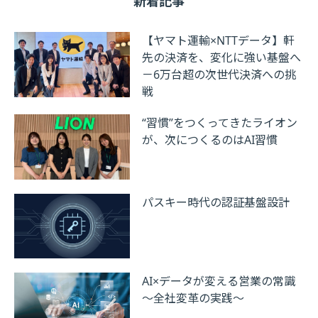
新着記事
【ヤマト運輸×NTTデータ】軒
先の決済を、変化に強い基盤へ
－6万台超の次世代決済への挑
戦
“習慣”をつくってきたライオン
が、次につくるのはAI習慣
パスキー時代の認証基盤設計
AI×データが変える営業の常識
～全社変革の実践～