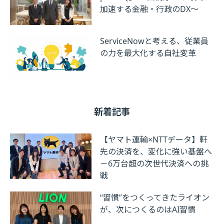
加速する金融・行政のDX～
ServiceNowと考える、従業員
の力を最大化する自社変革
新着記事
【ヤマト運輸×NTTデータ】軒
先の決済を、変化に強い基盤へ
－6万台超の次世代決済への挑
戦
“習慣”をつくってきたライオン
が、次につくるのはAI習慣