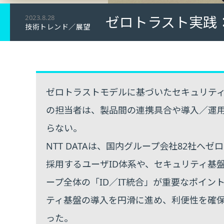
ゼロトラスト実践：
2023.8.28
技術トレンド／展望
ゼロトラストモデルに基づいたセキュリテ
の担当者は、製品間の連携具合や導入／運
らない。
NTT DATAは、国内グループ会社82社へ
採用するユーザID体系や、セキュリティ基
ープ全体の「ID／IT統合」が重要なポイ
ティ基盤の導入を円滑に進め、利便性を確保
った。