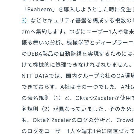
「Exabeam」を導入しようとした時に発生しま
3）
などセキュリティ基盤を構成する複数のセ
amへ集約します。つぎにユーザー1人や端
振る舞いの分析、機械学習とディープラーニ
のUEBA製品の自動監視を実現するために
けて機械的に処理できなければなりません
NTT DATAでは、国内グループ会社のOA
できておらず、A社はその一つでした。A社は、C
の命名規則（1）と、OktaやZscalerが
名規則（2）が異なっていました。そのため、
も、OktaとZscalerのログの分析と、Cro
のログをユーザー1人や端末1台に関連づけ