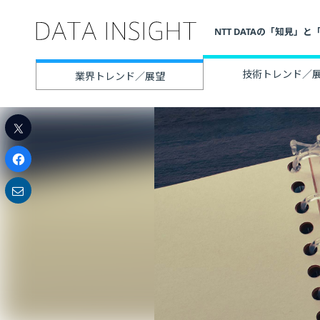
NTT DATAの「知見
技術トレンド／
業界トレンド／展望