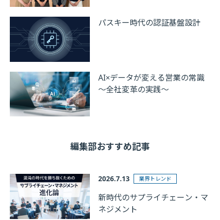
パスキー時代の認証基盤設計
AI×データが変える営業の常識
～全社変革の実践～
編集部おすすめ記事
2026.7.13
業界トレンド
新時代のサプライチェーン・マ
ネジメント