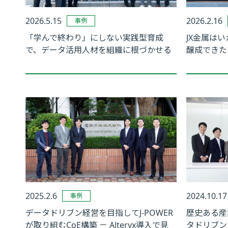
2026.5.15
2026.2.16
事例
「学んで終わり」にしない実践型育成
JX金属は
で、データ活用人材を組織に根づかせる
醸成できた
2025.2.6
2024.10.17
事例
データドリブン経営を目指してJ-POWER
歴史ある産
が取り組むCoE構築 － Alteryx導入で見
タドリブン