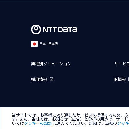
日本 - 日本語
業種別ソリューション
サービ
採用情報
IR情報
当サイトでは、お客様により適したサービスを提供するため、ク
サイトマップ
お問い合わせ
サイトのご利用条件
プライ
す。また、当社では、お知らせ（広告）と分析の用途で、サード
いては
クッキーの設定
に進んでください。詳細は、当社の
クッ