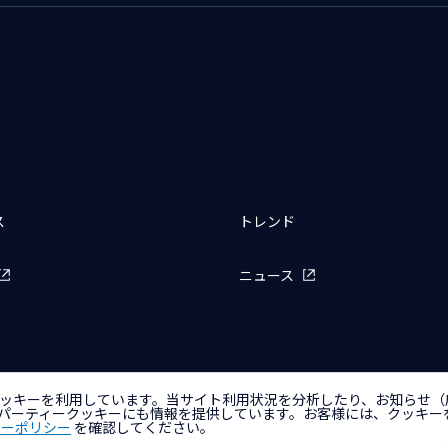
ス
トレンド
ニュース
ッキーを利用しています。当サイト利用状況を分析したり、お知らせ（
バシーポリシー
アクセシビリティポリシー
クッキー（Cookie）ポリシー
クッ
パーティークッキーにも情報を提供しています。お客様には、クッキー
キーポリシー
を確認してください。