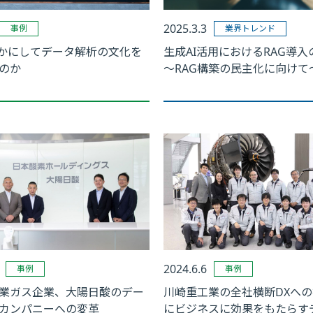
2025.3.3
事例
業界トレンド
いかにしてデータ解析の文化を
生成AI活用におけるRAG導
のか
～RAG構築の民主化に向けて
2024.6.6
事例
事例
業ガス企業、大陽日酸のデー
川崎重工業の全社横断DXへ
カンパニーへの変革
にビジネスに効果をもたらす