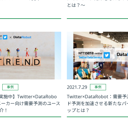
とは？～
2021.7.29
事例
事例
施中】Twitter×DataRobo
Twitter×DataRobot：需
メーカー向け需要予測のユース
ド予測を加速させる新たなパ
介！
ップとは？