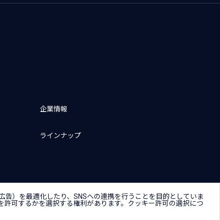
企業情報
ラインナップ
広告）を最適化したり、SNSへの連携を行うことを目的としていま
キー（Cookie）プリファレンス
を許可するかを選択する権利があります。クッキー許可の選択につ