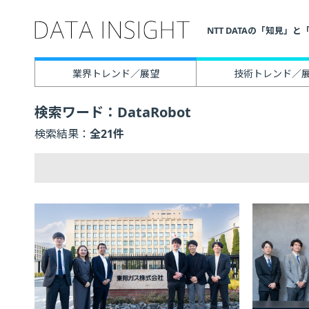
NTT DATAの「知見
業界トレンド／展望
技術トレンド／
検索ワード
DataRobot
検索結果
21
記
事
一
覧