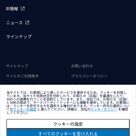
IR情報
ニュース
ラインナップ
サイトマップ
お問い合わせ
サイトのご利用条件
プライバシーポリシー
アクセシビリティポリシー
クッキー（Cookie）ポリシー
当サイトでは、お客様により適したサービスを提供するため、クッキーを利用し
クッキー（Cookie）プリファレンス
ています。当サイト利用状況を分析したり、お知らせ（広告）を最適化したり、
SNSへの連携を行うことを目的としています。また、当社では、お知らせ（広告）
と分析の用途で、サードパーティークッキーにも情報を提供しています。お客様に
は、クッキーを許可するかを選択する権利があります。クッキー許可の選択につい
ては
クッキーの設定
に進んでください。詳細は、当社の
クッキーポリシー
を確認
してください。
クッキーの設定
Copyright © NTT DATA Japan Corporation
すべてのクッキーを受け入れる