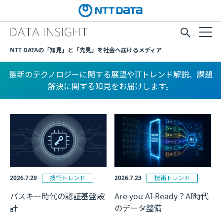
NTT DATAの「知見」と「先見」を社会へ届けるメディア
最新のテクノロジーに関する展望やITトレンド解説、課題
解決に関する知見をお届けします。
記
事
一
覧
2026.7.29
技術トレンド
2026.7.23
技術トレンド
パスキー時代の認証基盤設
Are you AI-Ready？AI時代
計
のデータ整備