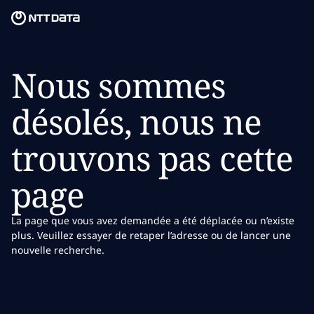
Skip to main content
Skip to main content
Notre mission
Nous sommes
Ce que nous pensons
désolés, nous ne
Qui nous sommes
trouvons pas cette
Salle de presse
page
Carrières
La page que vous avez demandée a été déplacée ou n’existe
plus. Veuillez essayer de retaper l’adresse ou de lancer une
nouvelle recherche.