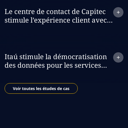
Expand
case study:
Le centre de contact de Capitec
stimule l’expérience client avec
Amazon Connect
Expand
case study:
Itaú stimule la démocratisation
des données pour les services
d’investissement
Voir toutes les études de cas