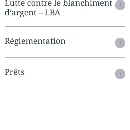
Expand
service section:
Lutte contre le blanchiment
d’argent – LBA
Expand
service section:
Réglementation
Expand
service section:
Prêts