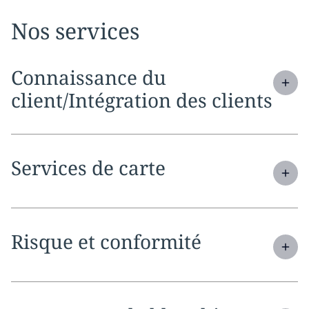
Nos services
Expand
service section:
Connaissance du
client/Intégration des clients
Expand
service section:
Services de carte
Expand
service section:
Risque et conformité