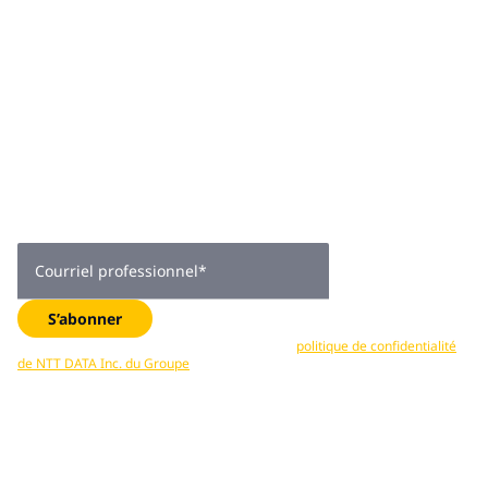
Joignez-vous à
plus de 2 000
abonnés
Obtenez des conseils d’experts, des tendances de l’industrie
et des mises à jour exclusives —directement dans votre boîte
de réception. Abonnez-vous maintenant.
Courriel professionnel
*
S’abonner
Vos données sont traitées conformément à la
politique de confidentialité
de NTT DATA Inc. du Groupe
. Vous pouvez vous désabonner en tout temps.