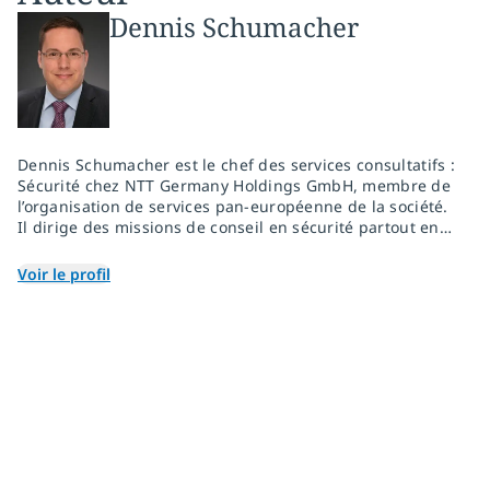
Dennis Schumacher
Dennis Schumacher est le chef des services consultatifs :
Sécurité chez NTT Germany Holdings GmbH, membre de
l’organisation de services pan-européenne de la société.
Il dirige des missions de conseil en sécurité partout en
Europe, traduisant des défis complexes en matière de
risques, de réglementation et de technologie en
Voir le profil
stratégies claires et axées sur les résultats, et aidant les
organisations à façonner les décisions en matière de
sécurité avant les investissements majeurs. Connu pour
son approche structurée axée sur les affaires, Dennis
travaille avec les équipes de direction et de livraison
pour renforcer la cyberrésilience, aligner la sécurité sur
les priorités commerciales et permettre une
transformation numérique sécurisée dans les
environnements réglementés.