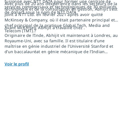
fusionné avec NTT DATA pour former une centrale de
Avec plus de 20 ans d’expérience dans les secteurs de la
services commerciaux et technologiques de 30 milliards
technologie et de la consultation en gestion, Abhijit s’est
de dollars sous le nom de NTT DATA.
joint à NTT Ltd. en février 2021 après avoir quitté
McKinsey & Company, où il était partenaire principal et
chef principal de la pratique Global Tech, Media and
Avant McKinsey, Abhijit a travaillé chez .
Telecom (TMT).?
Originaire de l’Inde, Abhijit vit maintenant à Londres, au
Royaume-Uni, avec sa famille. Il est titulaire d’une
maîtrise en génie industriel de l’Université Stanford et
d’un baccalauréat en génie mécanique de l’Indian
Institute of Technology (IIT), à Bombay.
Voir le profil