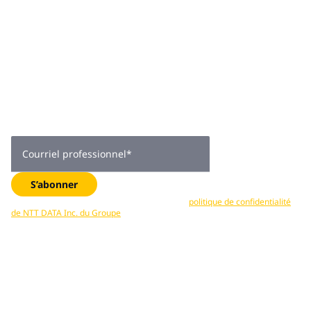
Joignez-vous à
plus de 2 000
abonnés
Obtenez des conseils d’experts, des tendances de l’industrie
et des mises à jour exclusives —directement dans votre boîte
de réception. Abonnez-vous maintenant.
Courriel professionnel
*
S’abonner
Vos données sont traitées conformément à la
politique de confidentialité
de NTT DATA Inc. du Groupe
. Vous pouvez vous désabonner en tout temps.