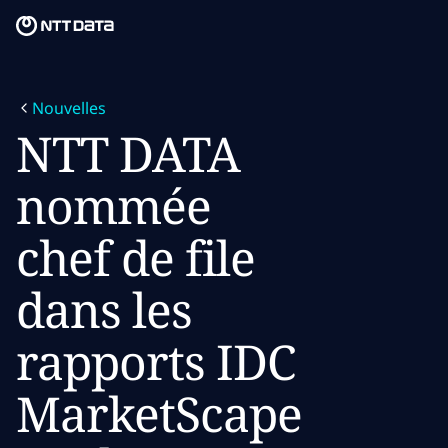
Skip to main content
Skip to main content
Notre mission
Nouvelles
Ce que nous pensons
NTT DATA
Qui nous sommes
nommée
Salle de presse
chef de file
Carrières
dans les
rapports IDC
MarketScape