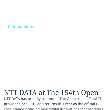
Skip to main content
Skip to main content
Notre mission
Commandites
Ce que nous pensons
The Open
Qui nous sommes
Solutions ciblées, résultats mesurables
Salle de presse
Carrières
NTT DATA at The 154th Open
NTT DATA has proudly supported The Open as its official IT
provider since 2013 and returns this year as the official IT
consultancy, bringing new digital innovations for spectators