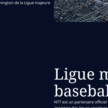
hington de la Ligue majeure
Ligue 
basebal
NTT est un partenaire officiel
ancienne des ligues sportives