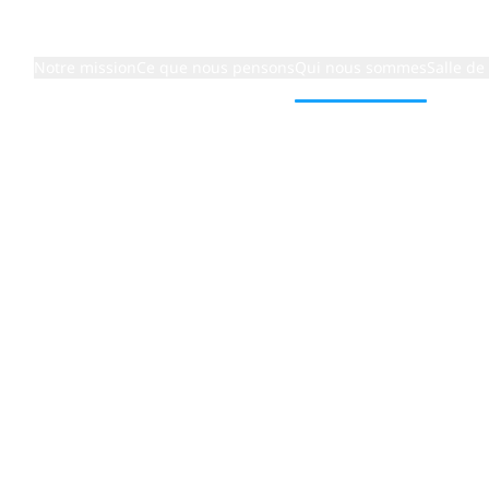
Notre mission
Ce que nous pensons
Qui nous sommes
Salle de
dites
s
a technologie et de