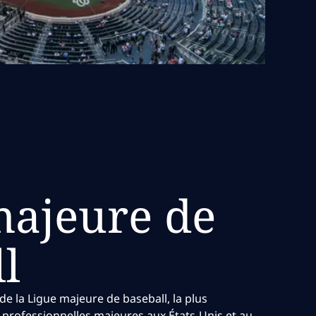
majeure de
l
 de la Ligue majeure de baseball, la plus
 professionnelles majeures aux États-Unis et au