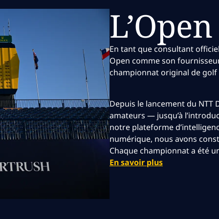
L’Open
En tant que consultant officie
Open comme son fournisseur o
championnat original de golf
Depuis le lancement du NTT D
amateurs — jusqu’à l’introdu
notre plateforme d’intellige
numérique, nous avons const
Chaque championnat a été une 
En savoir plus