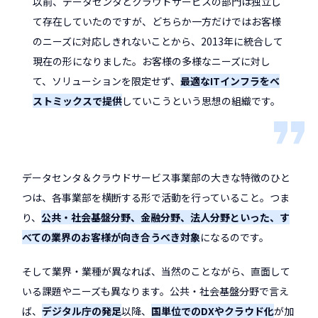
以前、データセンタとクラウドサービスの部門は独立し
て存在していたのですが、どちらか一方だけではお客様
のニーズに対応しきれないことから、2013年に統合して
現在の形になりました。お客様の多様なニーズに対し
て、ソリューションを限定せず、
最適なITインフラをベ
ストミックスで提供
していこうという思想の組織です。
データセンタ＆クラウドサービス事業部の大きな特徴のひと
つは、各事業部を横断する形で活動を行っていること。つま
り、
公共・社会基盤分野、金融分野、法人分野といった、す
べての業界のお客様が向き合うべき対象
になるのです。
そして業界・業種が異なれば、当然のことながら、直面して
いる課題やニーズも異なります。公共・社会基盤分野で言え
ば、
デジタル庁の発足
以降、
国単位でのDXやクラウド化
が加