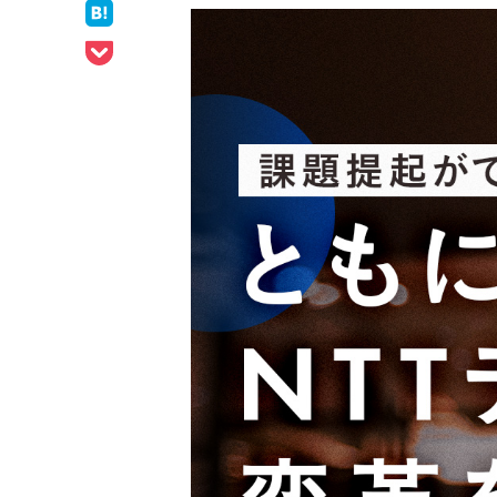
ェア
はてなブックマークでシェア
Pocketでシェア