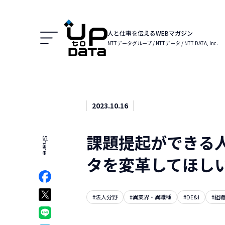
Menu
人と仕事を伝えるWEBマガジン
NTTデータグループ / NTTデータ / NTT DATA, Inc.
2023.10.16
課題提起ができる
Share
でシェア
タを変革してほし
Facebookでシェア
ア
Xでシェア
#法人分野
#異業界・異職種
#DE&I
#組
クマークでシェア
LINEでシェア