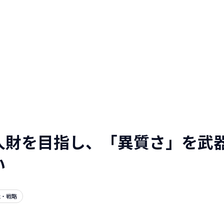
人と仕事を伝える
WEBマガジン
NTTデータグループ/NTTデー
タ/NTT DATA, Inc.
人財を目指し、「異質さ」を武器
い
織・戦略