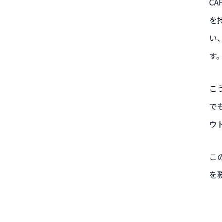
C
を
い
す
こ
で
ウ
こ
を