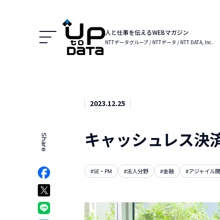
Menu
人と仕事を伝えるWEBマガジン
NTTデータグループ / NTTデータ / NTT DATA, Inc.
2023.12.25
キャッシュレス決
Share
でシェア
#SE・PM
#法人分野
#金融
#アジャイル
Facebookでシェア
ア
Xでシェア
クマークでシェア
LINEでシェア