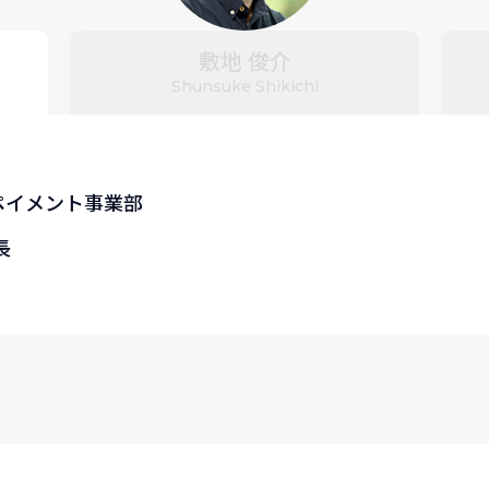
敷地 俊介
Shunsuke Shikichi
ペイメント事業部
長