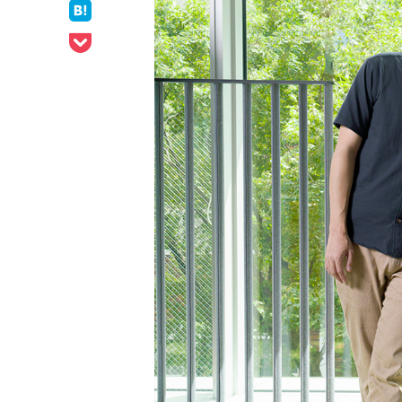
ェア
はてなブックマークでシェア
Pocketでシェア