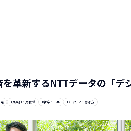
人と仕事を伝える
WEBマガジン
NTTデータグループ/NTTデー
タ/NTT DATA, Inc.
済を革新するNTTデータの「デ
開発
#異業界・異職種
#新卒・二卒
#キャリア・働き方