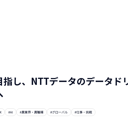
人と仕事を伝える
WEBマガジン
NTTデータグループ/NTTデー
タ/NTT DATA, Inc.
目指し、NTTデータのデータド
へ
X
#AI
#異業界・異職種
#グローバル
#仕事・挑戦