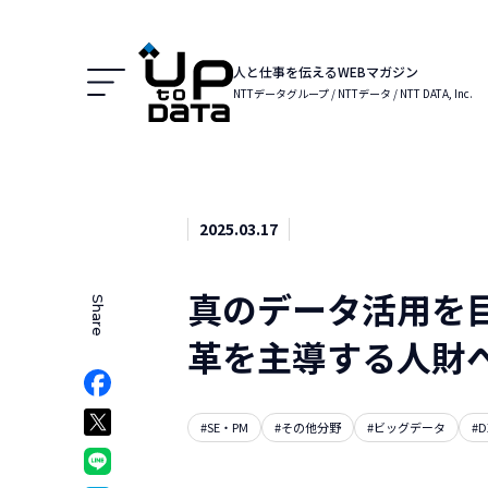
Menu
人と仕事を伝えるWEBマガジン
NTTデータグループ / NTTデータ / NTT DATA, Inc.
2025.03.17
真のデータ活用を
Share
でシェア
革を主導する人財
Facebookでシェア
ア
Xでシェア
#SE・PM
#その他分野
#ビッグデータ
#D
クマークでシェア
LINEでシェア