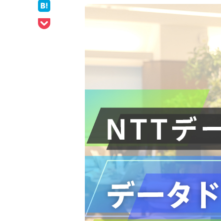
ェア
はてなブックマークでシェア
Pocketでシェア