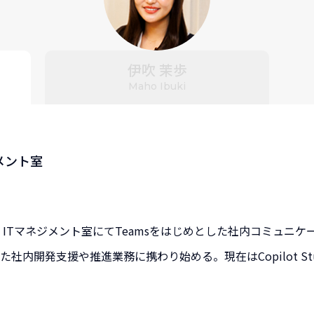
伊吹 茉歩
Maho Ibuki
メント室
。 ITマネジメント室にてTeamsをはじめとした社内コミュニ
を活用した社内開発支援や推進業務に携わり始める。現在はCopilot 