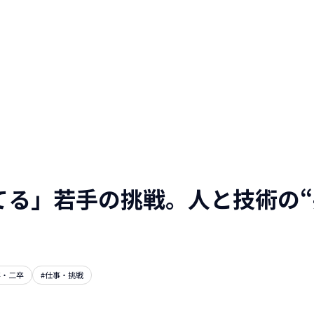
人と仕事を伝える
WEBマガジン
NTTデータグループ/NTTデー
タ/NTT DATA, Inc.
てる」若手の挑戦。人と技術の
卒・二卒
#仕事・挑戦