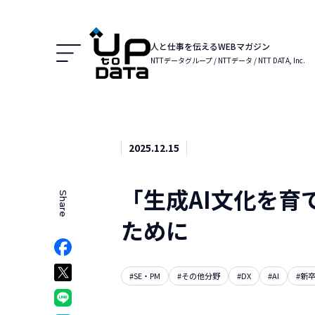
Menu
人と仕事を伝えるWEBマガジン
NTTデータグループ / NTTデータ / NTT DATA, Inc.
2025.12.15
「生成AI文化を育
Share
でシェア
ために
Facebookでシェア
ア
Xでシェア
#SE・PM
#その他分野
#DX
#AI
#新
クマークでシェア
LINEでシェア