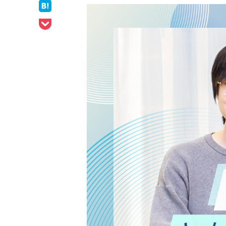
ェア
はてなブックマークでシェア
Pocketでシェア