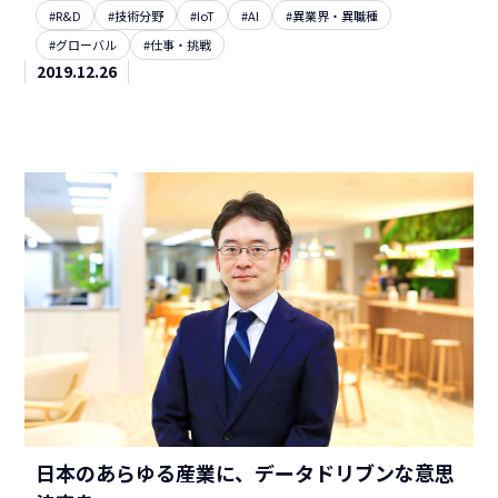
#R&D
#技術分野
#IoT
#AI
#異業界・異職種
#グローバル
#仕事・挑戦
2019.12.26
日本のあらゆる産業に、データドリブンな意思