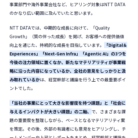
事業部門や海外事業会社など、ヒアリング対象はNTT DATA
のかなり広い範囲に及んでいたと思います。
NTT DATAでは、中期的な成長に向けて、「Quality
Growth」（質の伴った成長）を掲げ、お客様への提供価値
向上を通じた、持続的な成長を目指しています。
「Digital＆
Experiences」「Next-Gen Infra」「Agentic AI」の3つを
今後の注力領域に置くなか、新たなマテリアリティが事業戦
略に沿った内容になっているか、全社の意見をしっかりと汲
み取れているか
は、経営幹部と議論を行う上での最重要ポイ
ントでした。
「当社の事業にとって大きな影響度を持つ課題」と「社会に
与えるインパクトが大きい課題」の二軸、
で、さまざまな課
題の重要度を整理しながら、ベースとなるマテリアリティ案
を策定。その後、外部の有識者にも意見をヒアリングし、チ
ームメンバーや上司とレポートをまとめ、経営幹部と議論を