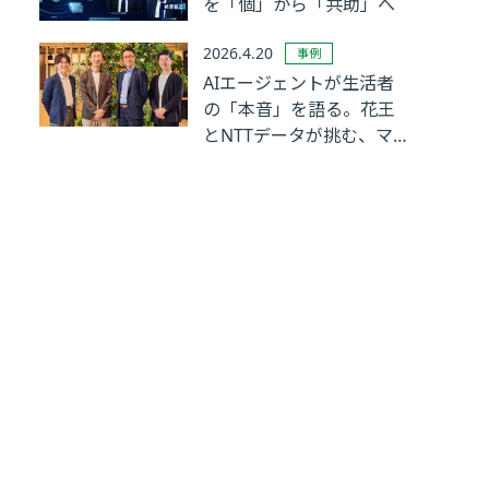
を「個」から「共助」へ
2026.4.20
事例
AIエージェントが生活者
の「本音」を語る。花王
とNTTデータが挑む、マ
ーケティングリサーチの
革新