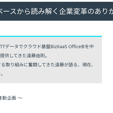
ペースから読み解く企業変革のあり
ータでクラウド基盤BizXaaS Office®を中
を提供してきた遠藤由則。
する取り組みに奮闘してきた遠藤が語る、現在、
─。
0」連動企画 ～