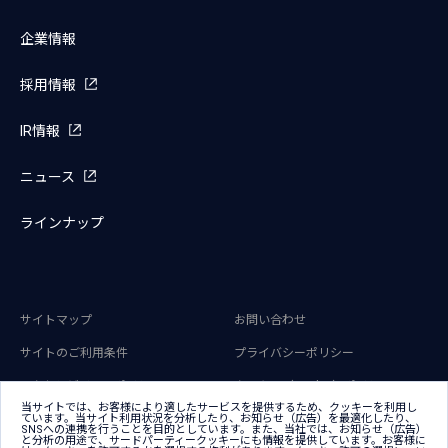
企業情報
採用情報
IR情報
ニュース
ラインナップ
サイトマップ
お問い合わせ
サイトのご利用条件
プライバシーポリシー
アクセシビリティポリシー
クッキー（Cookie）ポリシー
当サイトでは、お客様により適したサービスを提供するため、クッキーを利用し
ています。当サイト利用状況を分析したり、お知らせ（広告）を最適化したり、
クッキー（Cookie）プリファレンス
SNSへの連携を行うことを目的としています。また、当社では、お知らせ（広告）
と分析の用途で、サードパーティークッキーにも情報を提供しています。お客様に