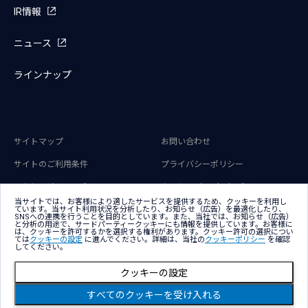
IR情報
ニュース
ラインナップ
サイトマップ
お問い合わせ
サイトのご利用条件
プライバシーポリシー
アクセシビリティポリシー
クッキー（Cookie）ポリシー
当サイトでは、お客様により適したサービスを提供するため、クッキーを利用し
クッキー（Cookie）プリファレンス
ています。当サイト利用状況を分析したり、お知らせ（広告）を最適化したり、
SNSへの連携を行うことを目的としています。また、当社では、お知らせ（広告）
と分析の用途で、サードパーティークッキーにも情報を提供しています。お客様に
は、クッキーを許可するかを選択する権利があります。クッキー許可の選択につい
ては
クッキーの設定
に進んでください。詳細は、当社の
クッキーポリシー
を確認
してください。
クッキーの設定
Copyright © NTT DATA Japan Corporation
すべてのクッキーを受け入れる