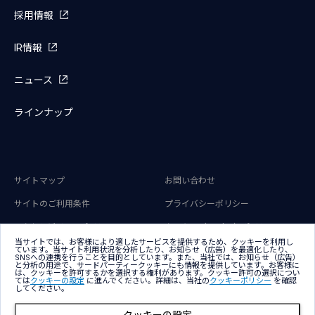
採用情報
IR情報
ニュース
ラインナップ
サイトマップ
お問い合わせ
サイトのご利用条件
プライバシーポリシー
アクセシビリティポリシー
クッキー（Cookie）ポリシー
当サイトでは、お客様により適したサービスを提供するため、クッキーを利用し
クッキー（Cookie）プリファレンス
ています。当サイト利用状況を分析したり、お知らせ（広告）を最適化したり、
SNSへの連携を行うことを目的としています。また、当社では、お知らせ（広告）
と分析の用途で、サードパーティークッキーにも情報を提供しています。お客様に
は、クッキーを許可するかを選択する権利があります。クッキー許可の選択につい
ては
クッキーの設定
に進んでください。詳細は、当社の
クッキーポリシー
を確認
してください。