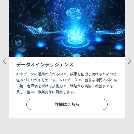
データ＆インテリジェンス
AIやデータの活用が広がる中で、成果を創出し続けるための仕
B
ト
組みづくりが不可欠です。 NTTデータは、豊富な専門人材と高
い第三者評価を受ける技術力で、戦略から実装・改善までを一
織
貫して担い、事業変革に貢献します。
に
詳細はこちら