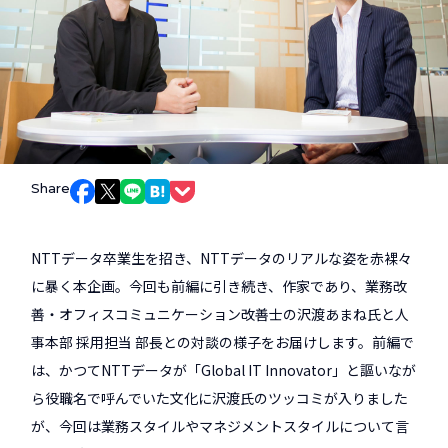
Share
Facebookでシェア
Xでシェア
LINEでシェア
はてなブックマークでシェア
Pocketでシェア
NTTデータ卒業生を招き、NTTデータのリアルな姿を赤裸々
に暴く本企画。今回も前編に引き続き、作家であり、業務改
善・オフィスコミュニケーション改善士の沢渡あまね氏と人
事本部 採用担当 部長との対談の様子をお届けします。前編で
は、かつてNTTデータが「Global IT Innovator」と謳いなが
ら役職名で呼んでいた文化に沢渡氏のツッコミが入りました
が、今回は業務スタイルやマネジメントスタイルについて言