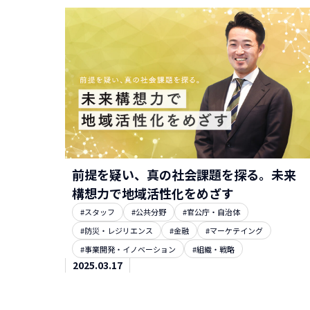
前提を疑い、真の社会課題を探る。未来
構想力で地域活性化をめざす
#スタッフ
#公共分野
#官公庁・自治体
#防災・レジリエンス
#金融
#マーケテイング
#事業開発・イノベーション
#組織・戦略
2025.03.17