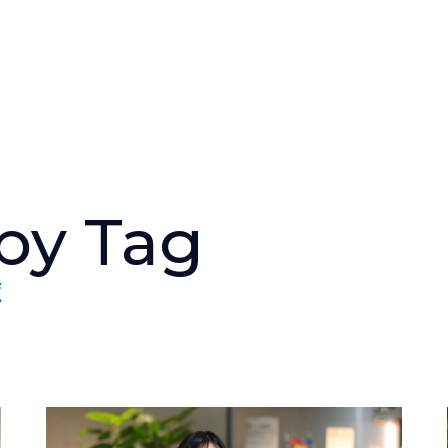
人と仕事を伝える
WEBマガジン
 by Tag
NTTデータグループ/NTTデー
タ/NTT DATA, Inc.
覧