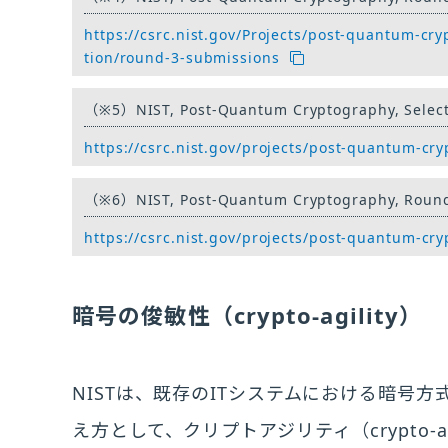
https://csrc.nist.gov/Projects/post-quantum-c
tion/round-3-submissions
（※5）
NIST, Post-Quantum Cryptography, Selec
https://csrc.nist.gov/projects/post-quantum-cr
（※6）
NIST, Post-Quantum Cryptography, Roun
https://csrc.nist.gov/projects/post-quantum-c
暗号の俊敏性（crypto-agility）
NISTは、既存のITシステムにおける暗号
え方として、クリプトアジリティ（crypto-agi