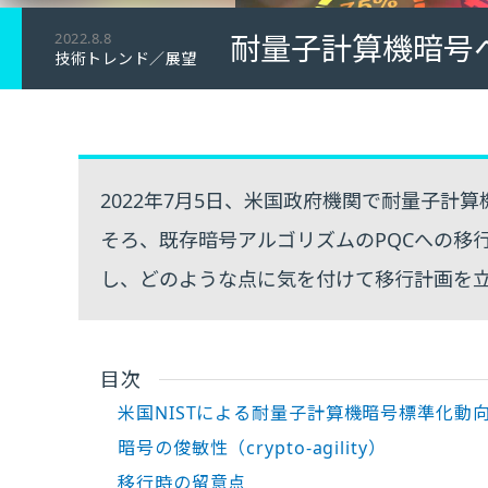
耐量子計算機暗号
2022.8.8
技術トレンド／展望
2022年7月5日、米国政府機関で耐量子計
そろ、既存暗号アルゴリズムのPQCへの移
し、どのような点に気を付けて移行計画を
目次
米国NISTによる耐量子計算機暗号標準化動
暗号の俊敏性（crypto-agility）
移行時の留意点