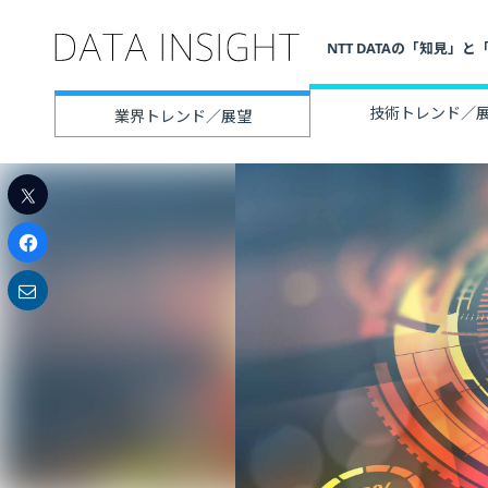
NTT DATAの「知見
技術トレンド／
業界トレンド／展望