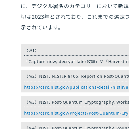
に、デジタル署名のカテゴリーにおいて新
切は2023年とされており、これまでの選
示されています。
（※1）
「Capture now, decrypt later攻撃」や「Harves
（※2）
NIST, NISTIR 8105, Report on Post-Quant
https://csrc.nist.gov/publications/detail/nistir/8
（※3）
NIST, Post-Quantum Cryptography, Works
https://csrc.nist.gov/Projects/Post-Quantum-C
（※4）
NIST, Post-Quantum Cryptography, Roun