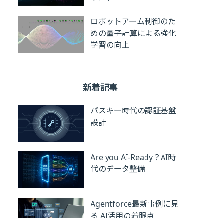
ロボットアーム制御のた
めの量子計算による強化
学習の向上
新着記事
パスキー時代の認証基盤
設計
Are you AI-Ready？AI時
代のデータ整備
Agentforce最新事例に見
る AI活用の着眼点