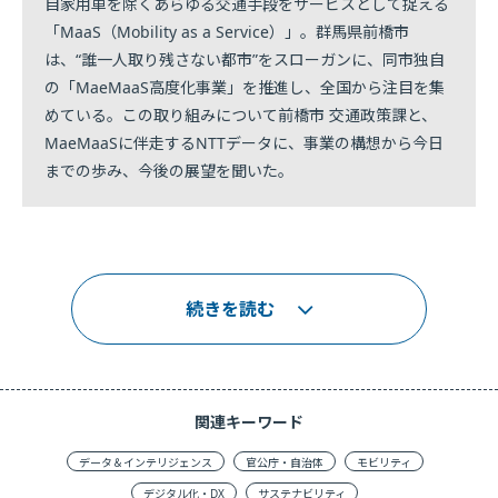
自家用車を除くあらゆる交通手段をサービスとして捉える
「MaaS（Mobility as a Service）」。群馬県前橋市
は、“誰一人取り残さない都市”をスローガンに、同市独自
の「MaeMaaS高度化事業」を推進し、全国から注目を集
めている。この取り組みについて前橋市 交通政策課と、
MaeMaaSに伴走するNTTデータに、事業の構想から今日
までの歩み、今後の展望を聞いた。
続きを読む
関連キーワード
データ＆インテリジェンス
官公庁・自治体
モビリティ
デジタル化・DX
サステナビリティ