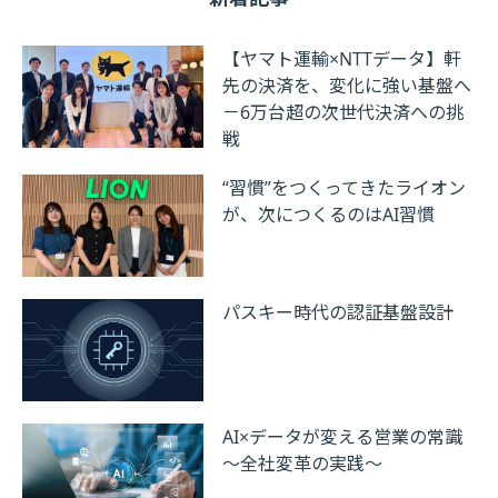
【ヤマト運輸×NTTデータ】軒
先の決済を、変化に強い基盤へ
－6万台超の次世代決済への挑
戦
“習慣”をつくってきたライオン
が、次につくるのはAI習慣
パスキー時代の認証基盤設計
AI×データが変える営業の常識
～全社変革の実践～