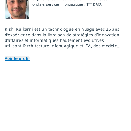
mondiale, services infonuagiques, NTT DATA
Rishi Kulkarni est un technologue en nuage avec 25 ans
d’expérience dans la livraison de stratégies d’innovation
d’affaires et informatiques hautement évolutives
utilisant l’architecture infonuagique et l’IA, des modèles
centrés sur les produits et une expertise du domaine
industriel. Il a réussi à bâtir des équipes de pratique
Voir le profil
diversifiées et performantes et à stimuler une croissance
rentable grâce à un portefeuille et à un leadership
éclairé sur le marché.
Joignez-vous à