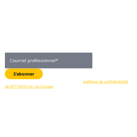
plus de 2 000
abonnés
Obtenez des conseils d’experts, des tendances de l’industrie
et des mises à jour exclusives —directement dans votre boîte
de réception. Abonnez-vous maintenant.
Courriel professionnel
*
S’abonner
Vos données sont traitées conformément à la
politique de confidentialité
de NTT DATA Inc. du Groupe
. Vous pouvez vous désabonner en tout temps.