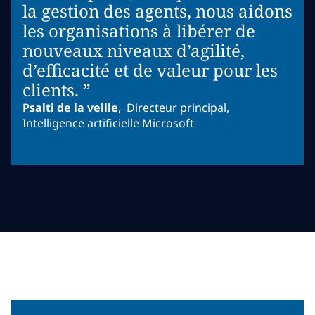
la gestion des agents, nous aidons
les organisations à libérer de
nouveaux niveaux d’agilité,
d’efficacité et de valeur pour les
clients. ”
Psalti de la veille
,
Directeur principal,
Intelligence artificielle Microsoft