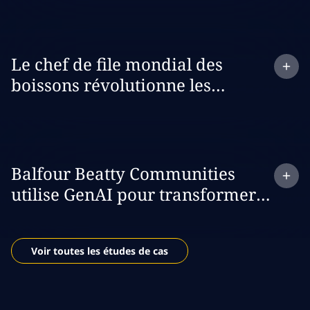
Expand
case study:
Le chef de file mondial des
boissons révolutionne les
dépenses commerciales de détail
avec GenAI
Expand
case study:
Balfour Beatty Communities
utilise GenAI pour transformer
son processus d’assurance des
bons de travail
Voir toutes les études de cas