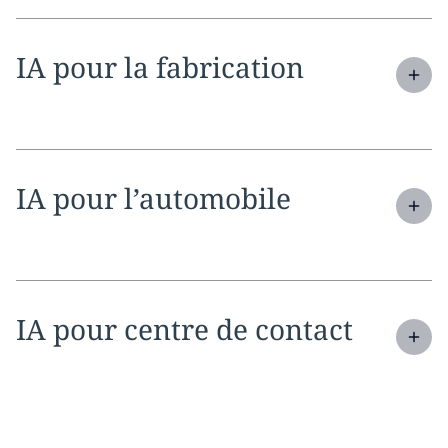
Expand
service section:
IA pour la fabrication
Expand
service section:
IA pour l’automobile
Expand
service section:
IA pour centre de contact