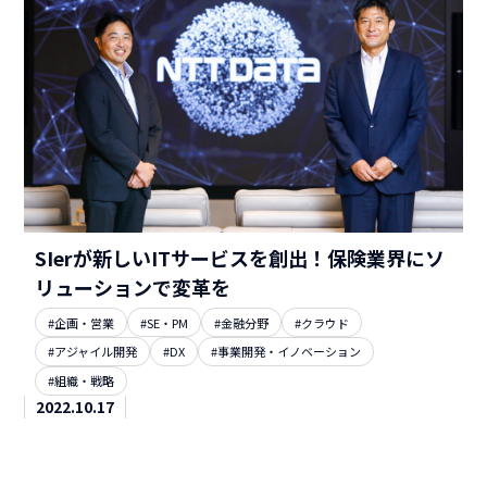
SIerが新しいITサービスを創出！保険業界にソ
リューションで変革を
#企画・営業
#SE・PM
#金融分野
#クラウド
#アジャイル開発
#DX
#事業開発・イノベーション
#組織・戦略
2022.10.17