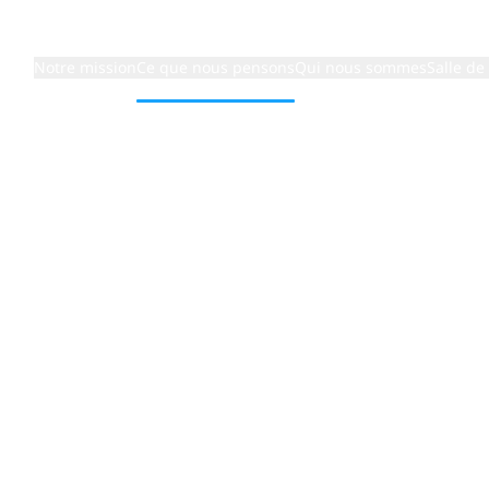
Notre mission
Ce que nous pensons
Qui nous sommes
Salle de
tre de commandement : Comment l’IA agentique redéfinit l
 de pilota
e