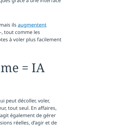
ues grâce à une interface
mais ils
augmentent
, tout comme les
tes à voler plus facilement
ome = IA
i peut décoller, voler,
r, tout seul. En affaires,
 ’s’agit également de gérer
ions réelles, d’agir et de