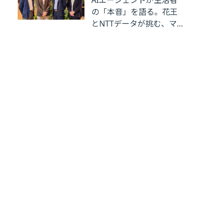
AIエージェントが生活者
の「本音」を語る。花王
とNTTデータが挑む、マ
ーケティングリサーチの
革新