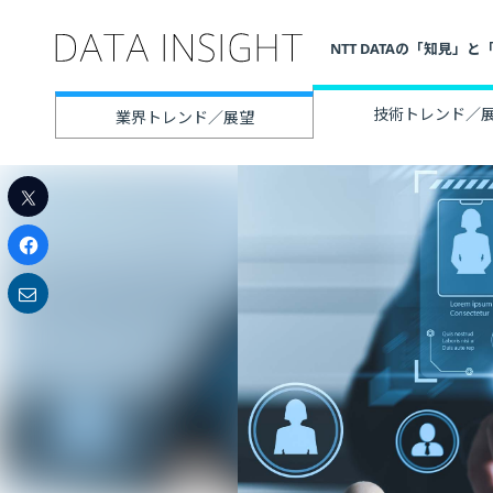
NTT DATAの「知見
技術トレンド／
業界トレンド／展望