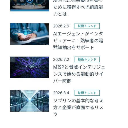
AI時代に競争優位を築く
ために獲得すべき組織能
力とは
2026.2.9
技術トレンド
AIエージェントがインタ
ビュアーに！熟練者の暗
黙知抽出をサポート
2026.7.2
技術トレンド
MISPと脅威インテリジェ
ンスで始める能動的サイ
バー防御
2026.3.4
技術トレンド
ソブリンの基本的な考え
方と企業が直面するリス
ク