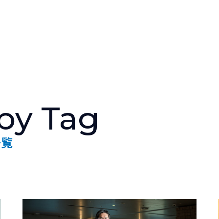
人と仕事を伝える
WEBマガジン
 by Tag
NTTデータグループ/NTTデー
タ/NTT DATA, Inc.
一覧