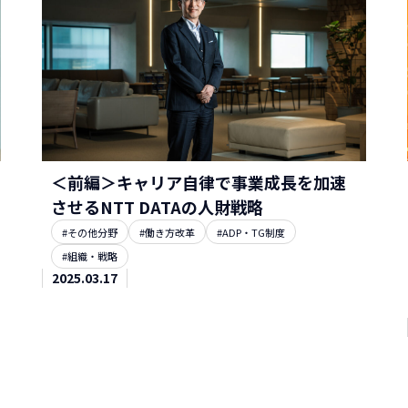
＜前編＞キャリア自律で事業成長を加速
させるNTT DATAの人財戦略
#その他分野
#働き方改革
#ADP・TG制度
#組織・戦略
2025.03.17