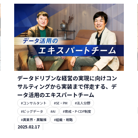
データドリブンな経営の実現に向けコン
サルティングから実装まで伴走する、デ
ータ活用のエキスパートチーム
#コンサルタント
#SE・PM
#法人分野
#ビッグデータ
#AI
#育成・P-CDP制度
#異業界・異職種
#組織・戦略
2025.02.17