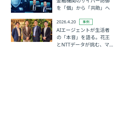
金融機関のサイバー防御
を「個」から「共助」へ
2026.4.20
事例
AIエージェントが生活者
の「本音」を語る。花王
とNTTデータが挑む、マ
ーケティングリサーチの
革新