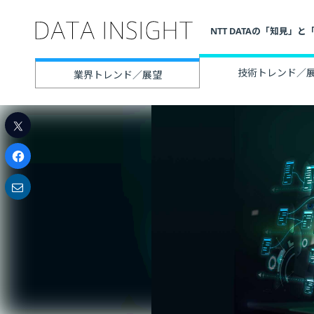
NTT DATAの「知見
技術トレンド／
業界トレンド／展望