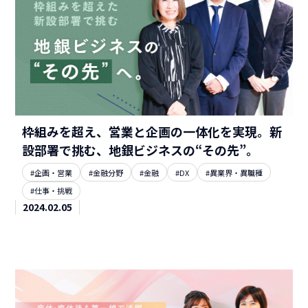
枠組みを超え、営業と企画の一体化を実現。新
設部署で挑む、地銀ビジネスの“その先”。
#企画・営業
#金融分野
#金融
#DX
#異業界・異職種
#仕事・挑戦
2024.02.05