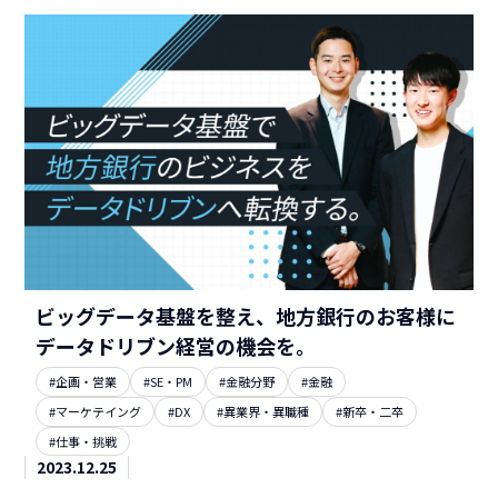
ビッグデータ基盤を整え、地方銀行のお客様に
データドリブン経営の機会を。
#企画・営業
#SE・PM
#金融分野
#金融
#マーケテイング
#DX
#異業界・異職種
#新卒・二卒
#仕事・挑戦
2023.12.25