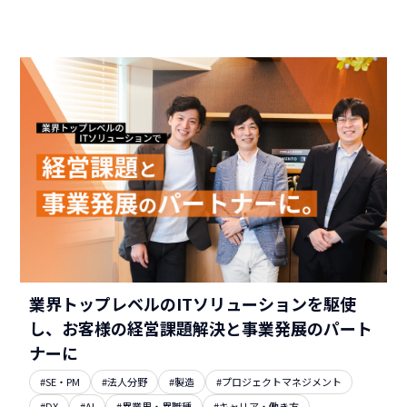
業界トップレベルのITソリューションを駆使
し、お客様の経営課題解決と事業発展のパート
ナーに
#SE・PM
#法人分野
#製造
#プロジェクトマネジメント
#DX
#AI
#異業界・異職種
#キャリア・働き方