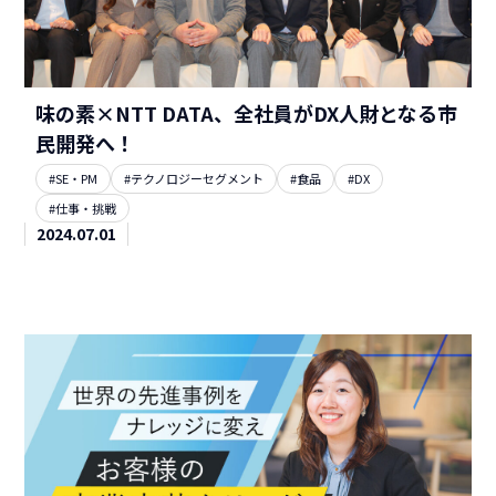
味の素×NTT DATA、全社員がDX人財となる市
民開発へ！
#SE・PM
#テクノロジーセグメント
#食品
#DX
#仕事・挑戦
2024.07.01