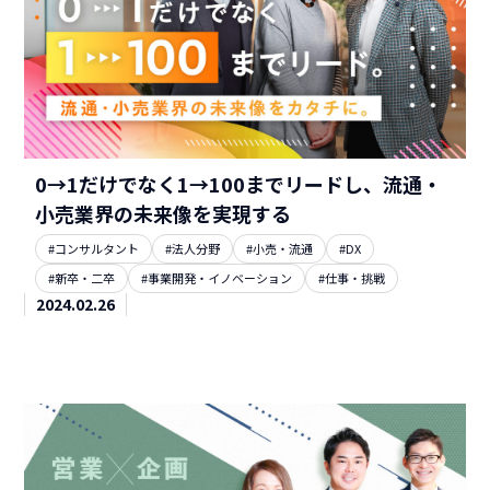
0→1だけでなく1→100までリードし、流通・
小売業界の未来像を実現する
#コンサルタント
#法人分野
#小売・流通
#DX
#新卒・二卒
#事業開発・イノベーション
#仕事・挑戦
2024.02.26