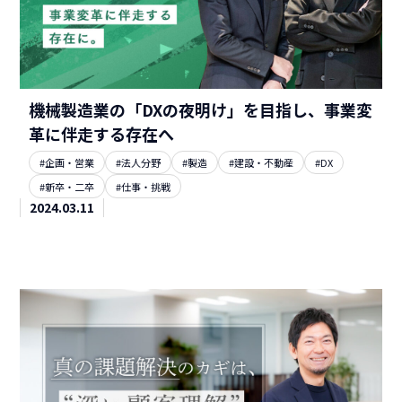
機械製造業の「DXの夜明け」を目指し、事業変
革に伴走する存在へ
#企画・営業
#法人分野
#製造
#建設・不動産
#DX
#新卒・二卒
#仕事・挑戦
2024.03.11