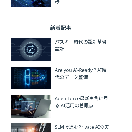
歩
新着記事
パスキー時代の認証基盤
設計
Are you AI-Ready？AI時
代のデータ整備
Agentforce最新事例に見
る AI活用の着眼点
SLMで進むPrivate AIの実