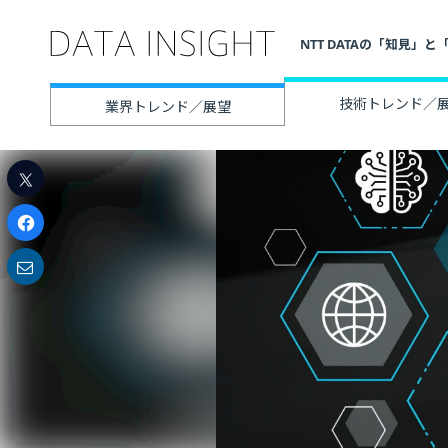
NTT DATAの「知見
技術トレンド／
業界トレンド／展望