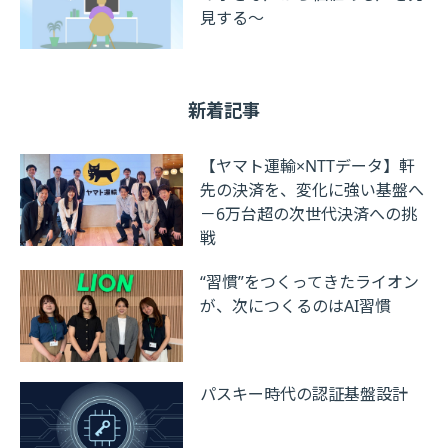
見する～
新着記事
【ヤマト運輸×NTTデータ】軒
先の決済を、変化に強い基盤へ
－6万台超の次世代決済への挑
戦
“習慣”をつくってきたライオン
が、次につくるのはAI習慣
パスキー時代の認証基盤設計